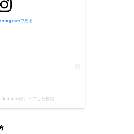
stagramで見る
a_katsuo)がシェアした投稿
方