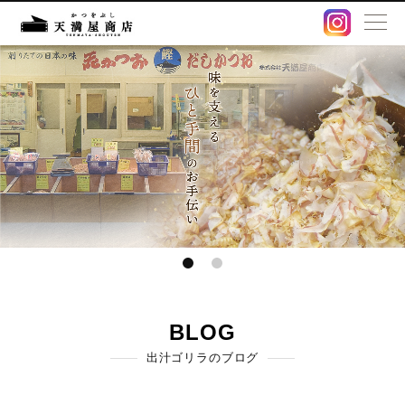
BLOG
卸販売・OEM
出汁パック
鰹節・削り節
オンラインストア
店舗情報
BLOG
出汁ゴリラのブログ
アクセス