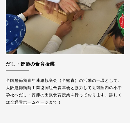
だし・鰹節の食育授業
全国鰹節類青年連絡協議会（全鰹青）の活動の一環として、
大阪鰹節類商工業協同組合青年会と協力して近畿圏内の小中
学校へだし・鰹節の出張食育授業を行っております。詳しく
は
全鰹青ホームページ
まで！