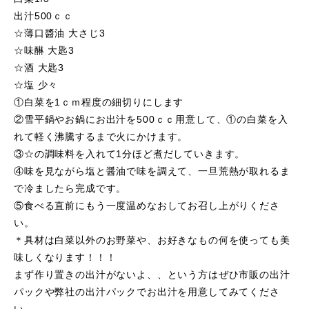
出汁500ｃｃ
☆薄口醬油 大さじ3
☆味醂 大匙3
☆酒 大匙3
☆塩 少々
①白菜を1ｃｍ程度の細切りにします
②雪平鍋やお鍋にお出汁を500ｃｃ用意して、①
の白菜を入
れて軽く沸騰するまで火にかけます。
③☆の調味料を入れて1分ほど煮だしていきます。
④味を見ながら塩と醤油で味を調えて、
一旦荒熱が取れるま
で冷ましたら完成です。
⑤食べる直前にもう一度温めなおしてお召し上がりくださ
い。
＊具材は白菜以外のお野菜や、
お好きなもの何を使っても美
味しくなります！！！
まず作り置きの出汁がないよ、、という方はぜひ市販の出汁
パックや弊社の出汁パックでお出汁を用意してみてくださ