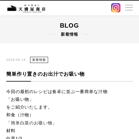
BLOG
BLOG
新着情報
卸販売・OEM
出汁パック
2020.09.14
新着情報
簡単作り置きのお出汁でお吸い物
鰹節・削り節
今回の最初のレシピは食卓に並ぶ一番簡単な汁物
オンラインストア
「お吸い物」
をご紹介いたします。
店舗情報
和食（汁物）
「簡単白菜のお吸い物」
アクセス
材料
白菜1/3