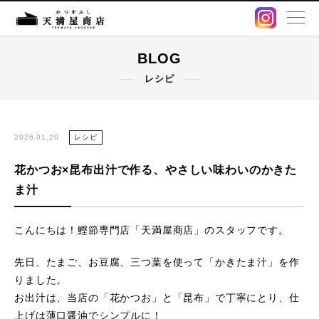
BLOG
BLOG
レシピ
卸販売・OEM
出汁パック
2026.01.20
レシピ
花かつお×昆布出汁で作る、やさしい味わいのかきた
鰹節・削り節
ま汁
オンラインストア
こんにちは！鰹節専門店「天満屋商店」のスタッフです。
店舗情報
先日、たまご、お豆腐、三つ葉を使って「かきたま汁」を作
りました。
アクセス
お出汁は、当店の「花かつお」と「昆布」で丁寧にとり、仕
上げは薄口醤油でシンプルに！