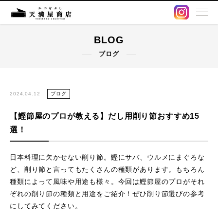
BLOG
BLOG
ブログ
卸販売・OEM
出汁パック
2024.04.12
ブログ
【鰹節屋のプロが教える】だし用削り節おすすめ15
鰹節・削り節
選！
オンラインストア
日本料理に欠かせない削り節。鰹にサバ、ウルメにまぐろな
ど、削り節と言ってもたくさんの種類があります。もちろん
店舗情報
種類によって風味や用途も様々。今回は鰹節屋のプロがそれ
ぞれの削り節の種類と用途をご紹介！ぜひ削り節選びの参考
アクセス
にしてみてください。