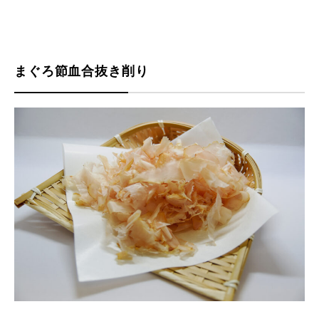
まぐろ節血合抜き削り