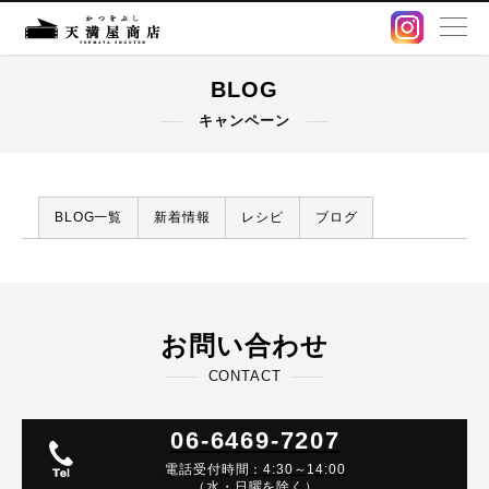
BLOG
BLOG
キャンペーン
卸販売・OEM
出汁パック
BLOG一覧
新着情報
レシピ
ブログ
鰹節・削り節
オンラインストア
お問い合わせ
CONTACT
店舗情報
06-6469-7207
アクセス
電話受付時間：4:30～14:00
（水・日曜を除く）