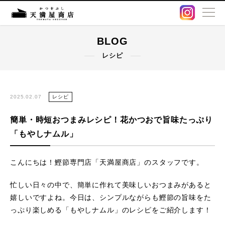
BLOG
BLOG
レシピ
卸販売・OEM
出汁パック
2025.02.07
レシピ
簡単・時短おつまみレシピ！花かつおで旨味たっぷり
鰹節・削り節
「もやしナムル」
オンラインストア
こんにちは！鰹節専門店「天満屋商店」のスタッフです。
店舗情報
忙しい日々の中で、簡単に作れて美味しいおつまみがあると
嬉しいですよね。今日は、シンプルながらも鰹節の旨味をた
アクセス
っぷり楽しめる「もやしナムル」のレシピをご紹介します！