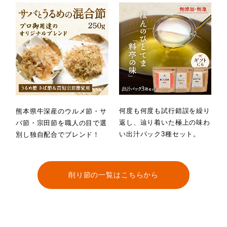
何度も何度も試行錯誤を繰り
熊本県牛深産のウルメ節・サ
返し、辿り着いた極上の味わ
バ節・宗田節を職人の目で選
い出汁パック3種セット。
別し独自配合でブレンド！
削り節の一覧はこちらから