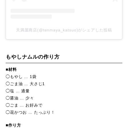
天満屋商店(@tenmaya_katsuo)がシェアした投稿
もやしナムルの作り方
■材料
◯もやし … 1袋
◯ごま油 … 大さじ1
◯塩 … 適量
◯醤油 … 少々
◯ごま … お好みで
◯花かつお … たっぷり！
■作り方