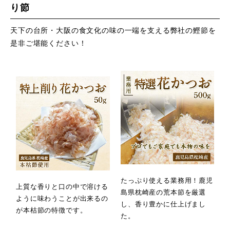
り節
天下の台所・大阪の食文化の味の一端を支える弊社の鰹節を
是非ご堪能ください！
たっぷり使える業務用！鹿児
上質な香りと口の中で溶ける
島県枕崎産の荒本節を厳選
ように味わうことが出来るの
し、香り豊かに仕上げまし
が本枯節の特徴です。
た。