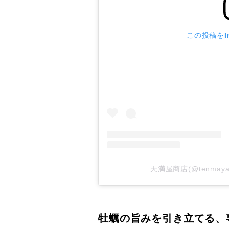
この投稿をIn
天満屋商店(@tenmay
牡蠣の旨みを引き立てる、