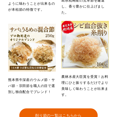
島県枕崎産の荒本節を厳選
ように味わうことが出来るの
し、香り豊かに仕上げまし
が本枯節の特徴です。
た。
農林水産大臣賞を受賞！お料
熊本県牛深産のウルメ節・サ
理にひと振りするだけでより
バ節・宗田節を職人の目で選
美味しく味わうことが出来ま
別し独自配合でブレンド！
す。
削り節の一覧はこちらから