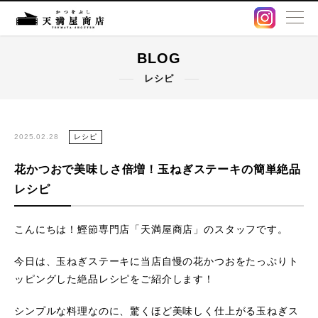
BLOG
BLOG
レシピ
卸販売・OEM
出汁パック
2025.02.28
レシピ
花かつおで美味しさ倍増！玉ねぎステーキの簡単絶品
鰹節・削り節
レシピ
オンラインストア
こんにちは！鰹節専門店「天満屋商店」のスタッフです。
店舗情報
今日は、玉ねぎステーキに当店自慢の花かつおをたっぷりト
ッピングした絶品レシピをご紹介します！
アクセス
シンプルな料理なのに、驚くほど美味しく仕上がる玉ねぎス