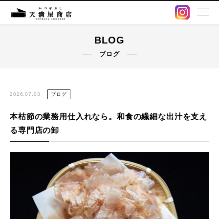
BLOG
BLOG
ブログ
卸販売・OEM
出汁パック
2026.07.03
ブログ
本枯節の業務用仕入れなら。和食の繊細な出汁を支え
鰹節・削り節
る専門店の卸
オンラインストア
店舗情報
アクセス