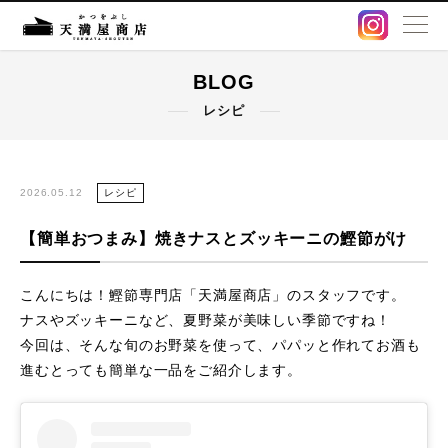
BLOG
BLOG
レシピ
卸販売・OEM
出汁パック
2026.05.12
レシピ
【簡単おつまみ】焼きナスとズッキーニの鰹節がけ
鰹節・削り節
こんにちは！鰹節専門店「天満屋商店」のスタッフです。
オンラインストア
ナスやズッキーニなど、夏野菜が美味しい季節ですね！
今回は、そんな旬のお野菜を使って、パパッと作れてお酒も
店舗情報
進むとっても簡単な一品をご紹介します。
アクセス