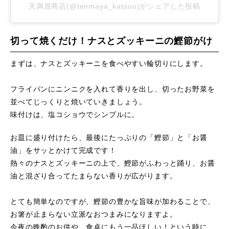
天満屋商店(@tenmaya_katsuo)がシェアした投稿
切って焼くだけ！ナスとズッキーニの鰹節がけ
まずは、ナスとズッキーニを食べやすい輪切りにします。
フライパンにニンニクを入れて香りを出し、切ったお野菜を
並べてじっくりと焼いていきましょう。
味付けは、塩コショウでシンプルに。
お皿に盛り付けたら、最後にたっぷりの「鰹節」と「お醤
油」をサッとかけて完成です！
熱々のナスとズッキーニの上で、鰹節がふわっと踊り、お醤
油と混ざり合ってたまらない香りが広がります。
とても簡単なのですが、鰹節の豊かな旨味が加わることで、
お箸が止まらない立派なおつまみになりますよ。
今夜の晩酌のお供や、食卓にもう一品ほしい！という時に、