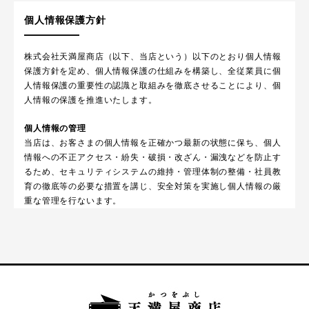
個人情報保護方針
株式会社天満屋商店（以下、当店という）以下のとおり個人情報
保護方針を定め、個人情報保護の仕組みを構築し、全従業員に個
人情報保護の重要性の認識と取組みを徹底させることにより、個
人情報の保護を推進いたします。
個人情報の管理
当店は、お客さまの個人情報を正確かつ最新の状態に保ち、個人
情報への不正アクセス・紛失・破損・改ざん・漏洩などを防止す
るため、セキュリティシステムの維持・管理体制の整備・社員教
育の徹底等の必要な措置を講じ、安全対策を実施し個人情報の厳
重な管理を行ないます。
個人情報の利用目的
お客さまからお預かりした個人情報は、当店からのご連絡や業務
のご案内やご質問に対する回答として、電子メールや資料のご送
付に利用いたします。
個人情報の第三者への開示・提供の禁止