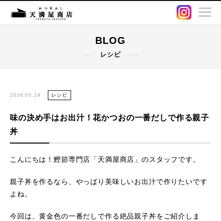
BLOG
BLOG
レシピ
卸販売・OEM
出汁パック
2026.05.19
レシピ
味の決め手はお出汁！花かつおの一番だしで作る親子
鰹節・削り節
丼
オンラインストア
こんにちは！鰹節専門店「天満屋商店」のスタッフです。
店舗情報
親子丼を作るなら、やっぱり美味しいお出汁で作りたいです
よね。
アクセス
今回は、黄金色の一番だしで作る絶品親子丼をご紹介しま