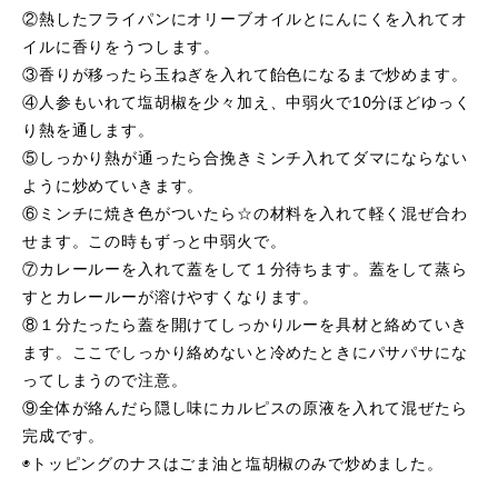
②熱したフライパンにオリーブオイルとにんにくを入れてオ
イルに香りをうつします。
③香りが移ったら玉ねぎを入れて飴色になるまで炒めます。
④人参もいれて塩胡椒を少々加え、中弱火で10分ほどゆっく
り熱を通します。
⑤しっかり熱が通ったら合挽きミンチ入れてダマにならない
ように炒めていきます。
⑥ミンチに焼き色がついたら☆の材料を入れて軽く混ぜ合わ
せます。この時もずっと中弱火で。
⑦カレールーを入れて蓋をして１分待ちます。蓋をして蒸ら
すとカレールーが溶けやすくなります。
⑧１分たったら蓋を開けてしっかりルーを具材と絡めていき
ます。ここでしっかり絡めないと冷めたときにパサパサにな
ってしまうので注意。
⑨全体が絡んだら隠し味にカルピスの原液を入れて混ぜたら
完成です。
◉トッピングのナスはごま油と塩胡椒のみで炒めました。