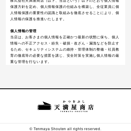
株式会社天満屋商店（以下、当店という）以下のとおり個人情報
保護方針を定め、個人情報保護の仕組みを構築し、全従業員に個
人情報保護の重要性の認識と取組みを徹底させることにより、個
人情報の保護を推進いたします。
個人情報の管理
当店は、お客さまの個人情報を正確かつ最新の状態に保ち、個人
情報への不正アクセス・紛失・破損・改ざん・漏洩などを防止す
るため、セキュリティシステムの維持・管理体制の整備・社員教
育の徹底等の必要な措置を講じ、安全対策を実施し個人情報の厳
重な管理を行ないます。
個人情報の利用目的
お客さまからお預かりした個人情報は、当店からのご連絡や業務
のご案内やご質問に対する回答として、電子メールや資料のご送
付に利用いたします。
個人情報の第三者への開示・提供の禁止
当店は、お客さまよりお預かりした個人情報を適切に管理し、次
のいずれかに該当する場合を除き、個人情報を第三者に開示いた
しません。
・お客さまの同意がある場合
© Tenmaya Shouten all rights reserved.