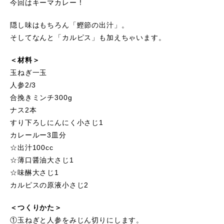
今回はキーマカレー！
隠し味はもちろん「鰹節の出汁」。
そしてなんと「カルピス」も加えちゃいます。
＜材料＞
玉ねぎ一玉
人参2/3
合挽きミンチ300g
ナス2本
すり下ろしにんにく小さじ1
カレールー3皿分
☆出汁100cc
☆薄口醤油大さじ1
☆味醂大さじ1
カルピスの原液小さじ2
＜つくりかた＞
①玉ねぎと人参をみじん切りにします。