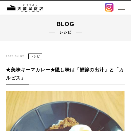
BLOG
BLOG
レシピ
卸販売・OEM
出汁パック
2021.04.02
レシピ
★美味キーマカレー★隠し味は「鰹節の出汁」と「カ
鰹節・削り節
ルピス」
オンラインストア
店舗情報
アクセス