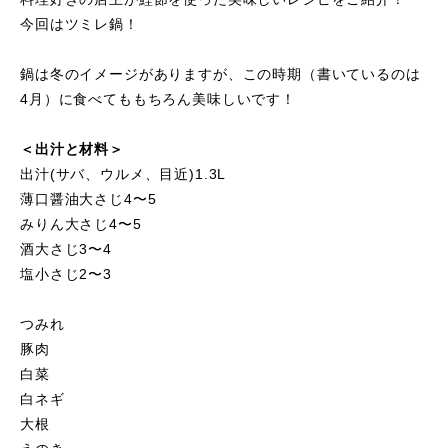
今回はツミレ鍋！
鍋は冬のイメージがありますが、この時期（書いているのは
4月）に食べてももちろん美味しいです！
＜出汁と材料＞
出汁(サバ、ウルメ、目近)1.3L
薄口醤油大さじ4〜5
みりん大さじ4〜5
酒大さじ3〜4
塩小さじ2〜3
つみれ
豚肉
白菜
白ネギ
大根