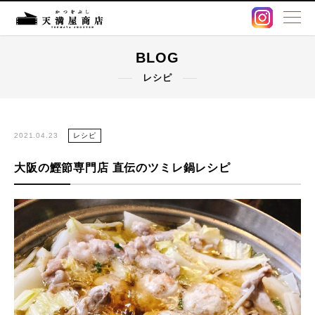
BLOG
BLOG
レシピ
卸販売・OEM
出汁パック
2021.04.23
レシピ
大阪の鰹節専門店 直伝のツミレ鍋レシピ
鰹節・削り節
オンラインストア
店舗情報
アクセス