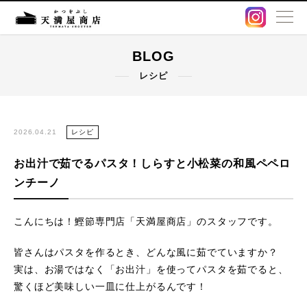
BLOG
BLOG
レシピ
卸販売・OEM
出汁パック
2026.04.21
レシピ
お出汁で茹でるパスタ！しらすと小松菜の和風ペペロ
鰹節・削り節
ンチーノ
オンラインストア
こんにちは！鰹節専門店「天満屋商店」のスタッフです。
店舗情報
皆さんはパスタを作るとき、どんな風に茹でていますか？
実は、お湯ではなく「お出汁」を使ってパスタを茹でると、
アクセス
驚くほど美味しい一皿に仕上がるんです！