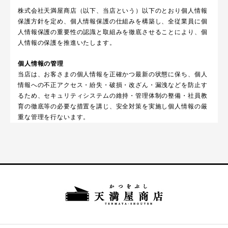
株式会社天満屋商店（以下、当店という）以下のとおり個人情報
保護方針を定め、個人情報保護の仕組みを構築し、全従業員に個
人情報保護の重要性の認識と取組みを徹底させることにより、個
人情報の保護を推進いたします。
個人情報の管理
当店は、お客さまの個人情報を正確かつ最新の状態に保ち、個人
情報への不正アクセス・紛失・破損・改ざん・漏洩などを防止す
るため、セキュリティシステムの維持・管理体制の整備・社員教
育の徹底等の必要な措置を講じ、安全対策を実施し個人情報の厳
重な管理を行ないます。
個人情報の利用目的
お客さまからお預かりした個人情報は、当店からのご連絡や業務
のご案内やご質問に対する回答として、電子メールや資料のご送
付に利用いたします。
個人情報の第三者への開示・提供の禁止
当店は、お客さまよりお預かりした個人情報を適切に管理し、次
のいずれかに該当する場合を除き、個人情報を第三者に開示いた
しません。