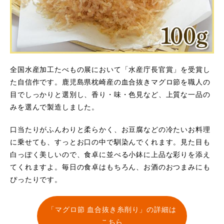
全国水産加工たべもの展において「水産庁長官賞」を受賞し
た自信作です。鹿児島県枕崎産の血合抜きマグロ節を職人の
目でしっかりと選別し、香り・味・色見など、上質な一品の
みを選んで製造しました。
口当たりがふんわりと柔らかく、お豆腐などの冷たいお料理
に乗せても、すっとお口の中で馴染んでくれます。見た目も
白っぽく美しいので、食卓に並べる小鉢に上品な彩りを添え
てくれますよ。毎日の食卓はもちろん、お酒のおつまみにも
ぴったりです。
「マグロ節 血合抜き糸削り」の詳細は
こちら