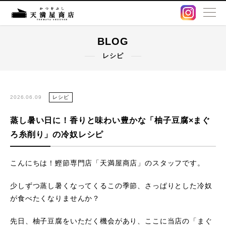
BLOG
BLOG
レシピ
卸販売・OEM
出汁パック
2026.06.09
レシピ
蒸し暑い日に！香りと味わい豊かな「柚子豆腐×まぐ
鰹節・削り節
ろ糸削り」の冷奴レシピ
オンラインストア
こんにちは！鰹節専門店「天満屋商店」のスタッフです。
店舗情報
少しずつ蒸し暑くなってくるこの季節、さっぱりとした冷奴
が食べたくなりませんか？
アクセス
先日、柚子豆腐をいただく機会があり、ここに当店の「まぐ