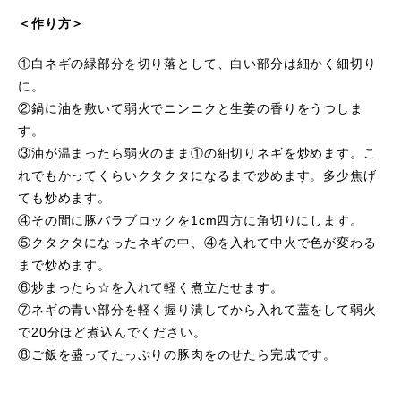
＜作り方＞
①白ネギの緑部分を切り落として、白い部分は細かく細切り
に。
②鍋に油を敷いて弱火でニンニクと生姜の香りをうつしま
す。
③油が温まったら弱火のまま①の細切りネギを炒めます。こ
れでもかってくらいクタクタになるまで炒めます。多少焦げ
ても炒めます。
④その間に豚バラブロックを1cm四方に角切りにします。
⑤クタクタになったネギの中、④を入れて中火で色が変わる
まで炒めます。
⑥炒まったら☆を入れて軽く煮立たせます。
⑦ネギの青い部分を軽く握り潰してから入れて蓋をして弱火
で20分ほど煮込んでください。
⑧ご飯を盛ってたっぷりの豚肉をのせたら完成です。