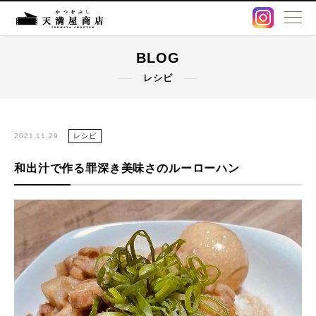
BLOG
BLOG
レシピ
卸販売・OEM
出汁パック
2021.11.29
レシピ
和出汁で作る罪深き美味さのルーローハン
鰹節・削り節
オンラインストア
店舗情報
アクセス